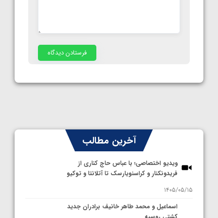
آخرین مطالب
ویدیو اختصاصی؛ با عباس حاج کناری از
فریدونکنار و کراسنویارسک تا آتلانتا و توکیو
1405/05/15
اسماعیل و محمد طاهر خانیف برادران جدید
کشتی روسیه