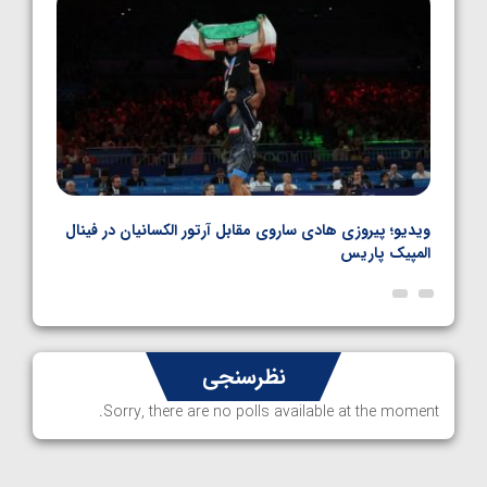
بل
ویدیو؛ پیروزی هادی ساروی مقابل آرتور الکسانیان در فینال
ویدیو
المپیک پاریس
پاری
نظرسنجی
Sorry, there are no polls available at the moment.