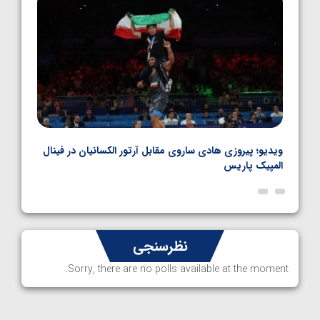
بل
ویدیو؛ پیروزی هادی ساروی مقابل آرتور الکسانیان در فینال
ویدیو
المپیک پاریس
پاری
نظرسنجی
Sorry, there are no polls available at the moment.