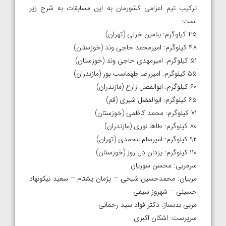
ترکیب تیم اعزامی کشورمان به این مسابقات به شرح زیر
است:
۴۵ کیلوگرم: بنامین خزلی (تهران)
۴۸ کیلوگرم: امیرمحمد حاجی وند (خوزستان)
۵۱ کیلوگرم: امیرمهدی حاجی وند (خوزستان)
۵۵ کیلوگرم: امیررضا طهماسب پور (مازندران)
۶۰ کیلوگرم: ابوالفضل زارع (مازندران)
۶۵ کیلوگرم: ابوالفضل شیری (قم)
۷۱ کیلوگرم: محمد کاظمی (خوزستان)
۸۰ کیلوگرم: طاها نوری (مازندران)
۹۲ کیلوگرم: امیرسام محمدی (تهران)
۱۱۰ کیلوگرم: یزدان دل روز (خوزستان)
سرمربی: محسن سوریان
مربیان: محمدحسین شیخی – پژمان پشتام – سعید نیکونهاد
حسینی – شهروز سیفی
مربی بدنساز: دکتر فواد سید رحمانی
سرپرست: اشکان اکبری