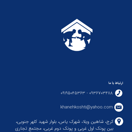
ارتباط با ما
09367034118 - 09195045363
khanehkoshti@yahoo.com
کرج، شاهین ویلا، شهرک یاس، بلوار شهید کلهر جنوبی،
بین پونک اول غربی و پونک دوم غربی، مجتمع تجاری