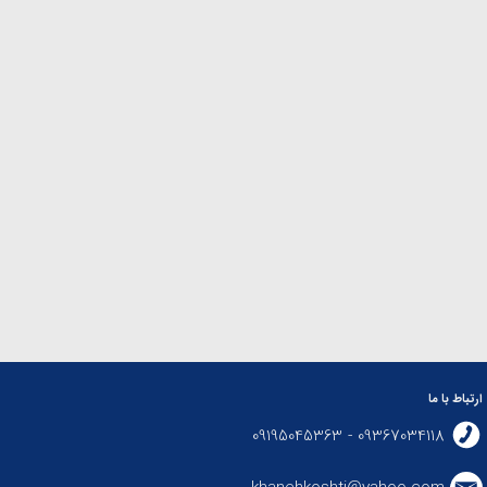
ارتباط با ما
09367034118 - 09195045363