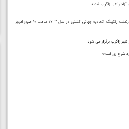
آزاد راهی زاگرب شدند.
– اعضای تیم منتخب کشتی آزاد برای حضور در اولین تورنمنت رنکینگ اتحادیه جهانی کشتی در سال ۲۰۲۳ ساعت ۱۰ صبح امروز
ه شرح زیر است:
ن از
ویدیو؛ صعود حسن یزدانی به فینال المپیک با برتری مقابل