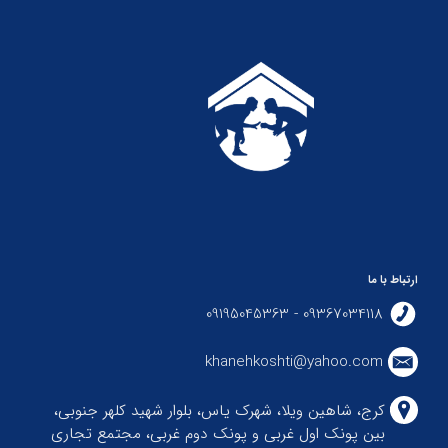
ارتباط با ما
09367034118 - 09195045363
khanehkoshti@yahoo.com
کرج، شاهین ویلا، شهرک یاس، بلوار شهید کلهر جنوبی،
بین پونک اول غربی و پونک دوم غربی، مجتمع تجاری