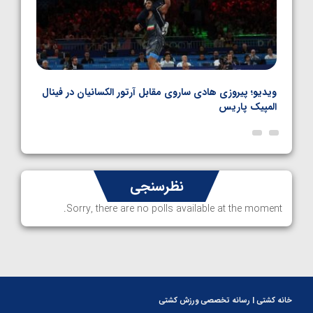
بل
ویدیو؛ پیروزی هادی ساروی مقابل آرتور الکسانیان در فینال
ویدیو
المپیک پاریس
پاری
نظرسنجی
Sorry, there are no polls available at the moment.
خانه کشتی | رسانه تخصصی ورزش کشتی