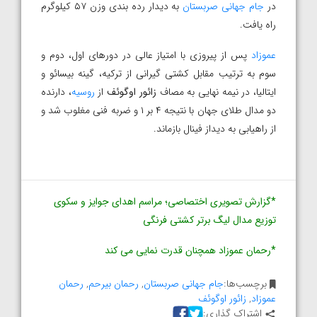
در
جام جهانی صربستان
به دیدار رده بندی وزن ۵۷ کیلوگرم
راه یافت.
عموزاد
پس از پیروزی با امتیاز عالی در دورهای اول، دوم و
سوم به ترتیب مقابل کشتی گیرانی از ترکیه، گینه بیسائو و
ایتالیا، در نیمه نهایی به مصاف
زائور اوگوئف
از
روسیه
، دارنده
دو مدال طلای جهان با نتیجه ۴ بر ۱ و ضربه فنی مغلوب شد و
از راهیابی به دیداز فینال بازماند.
*گزارش تصویری اختصاصی؛ مراسم اهدای جوایز و سکوی
توزیع مدال لیگ برتر کشتی فرنگی
*رحمان عموزاد همچنان قدرت نمایی می کند
برچسب‌ها:
جام جهانی صربستان
,
رحمان بیرحم
,
رحمان
عموزاد
,
زائور اوگوئف
اشتراک گذاری: