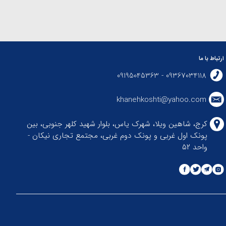
ارتباط با ما
09367034118 - 09195045363
khanehkoshti@yahoo.com
کرج، شاهین ویلا، شهرک یاس، بلوار شهید کلهر جنوبی، بین
پونک اول غربی و پونک دوم غربی، مجتمع تجاری نیکان -
واحد ۵۲