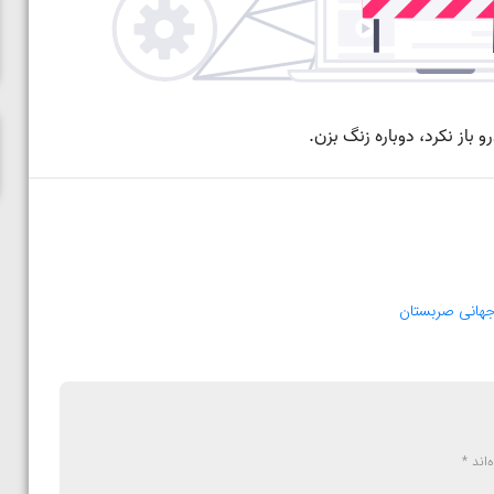
ناظم امینه
هانی صربستان
‌اند
*