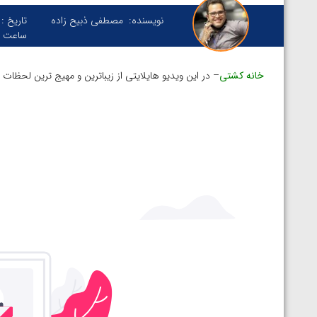
نویسنده:
مصطفی ذبیح زاده
تاریخ :
ساعت :
خانه کشتی
– در این ویدیو هایلایتی از زیباترین و مهیج ترین لحظات
توسط امین میرزازاده
ویدیو؛ باخت امین کاویانی نژاد مقابل مالخاز آمویا