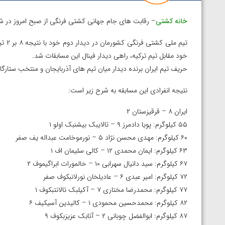
خانه کشتی
– رقابت های جام جهانی کشتی فرنگی از صبح امروز در شهر
خود مقابل تیم ترکیه، راهی دیدار فینال این مسابقات شد.
حریف تیم ایران برنده دیدار میان تیم های آذربایجان و منتخب ستارگا
نتیجه انفرادی این مسابقه به شرح زیر است:
ایران ۸ – قرقیزستان ۲
۵۵ کیلوگرم: پویا دادمرز ۹ – تالایبک بیشنبک اولو ۱
۶۰ کیلوگرم: مهدی محسن نژاد ۵ – نورموخامت عبداله یف صفر
۶۳ کیلوگرم: ایمان محمدی ۱۲ – کالی سلیمان اف ۱
۶۷ کیلوگرم: سید دانیال سهرابی ۱۰ – خالمورات ابراگیموف ۲
۷۲ کیلوگرم: امیر عبدی ۶ – عادیلخان نورلانبکوف صفر
۷۷ کیلوگرم: محمدرضا مختاری ۷ – آکیلبک تالانتبکوف ۱
۸۲ کیلوگرم: محمدحسین محمودی ۱ – کالیدین آسیکیف ۶
۸۷ کیلوگرم: ابوالفضل چوبانی ۲ – آتابک عزیزبکوف ۹
توسط امین میرزازاده
ویدیو؛ باخت امین کاویانی نژاد مقابل مالخاز آمویا