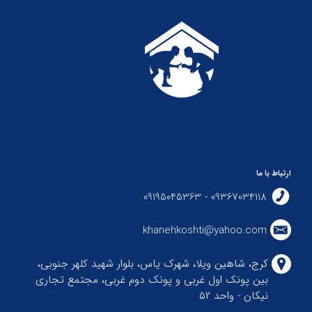
ارتباط با ما
09367034118 - 09195045363
khanehkoshti@yahoo.com
کرج، شاهین ویلا، شهرک یاس، بلوار شهید کلهر جنوبی،
بین پونک اول غربی و پونک دوم غربی، مجتمع تجاری
نیکان - واحد ۵۲