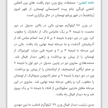
خانه کشتی
– مسابقات پنج وزن دوم رقابت های بین المللی
کشتی فرنگی جام پیت لاسینسکی لهستان، از ظهر امروز
(یکشنبه) در شهر ورشو لهستان در حال برگزاری است.
در وزن ۹۷ کیلوگرم مهدی بالی در بالای جدول در دور
نخست با نتیجه ۴ بر یک ماتیاس باک از دانمارک را مغلوب
کرد. وی در دور دوم با نتیجه ۸ بر ۵ از سد اسلام عباس اف از
آذربایجان گذشت و به مرحله نیمه نهایی راه یافت. بالی در
این مرحله با نتیجه ۳ بر ۲ و ضربه فنی جرارد کورنیزاک از
لهستان را از پیش رو برداشت و راهی دیدار فینال شد.
محمدهادی ساروی نیز در پایین جدول در دور اول با نتیجه ۹
بر صفر ارگالی آیخیمبایف از ازبکستان را از پیش رو برداشت.
وی در دور دوم با نتیجه ۹ بر صفر تادیوس میچالیک از لهستان
را مغلوب کرد و راهی مرحله نیمه نهایی شد. ساروی در این
مرحله مقابل مارتین ساوولاینن از فنلاد با نتیجه ۱۰ بر یک پیروز
شد و به دیدار فینال راه یافت.
بدین ترتیب دیدار فینال وزن ۹۷ کیلوگرم امشب ما بین مهدی