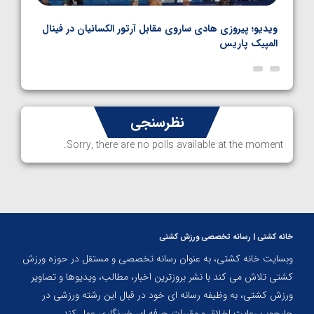
بل
ویدیو؛ پیروزی هادی ساروی مقابل آرتور الکسانیان در فینال
ویدیو
المپیک پاریس
پاری
نظرسنجی
Sorry, there are no polls available at the moment.
خانه کشتی | رسانه تخصصی ورزش کشتی
وبسایت خانه کشتی، به عنوان رسانه تخصصی و مستقل در حوزه ورزش
کشتی تلاش می کند با نشر بروزترین اخبار، مطالب، ویدیوها و تصاویر
ورزش کشتی، به وظیفه رسانه ای خود در قبال این رشته ورزشی در
چارچوب رعایت اخلاق و مقررات حرفه ای خبرنگاری عمل کند.