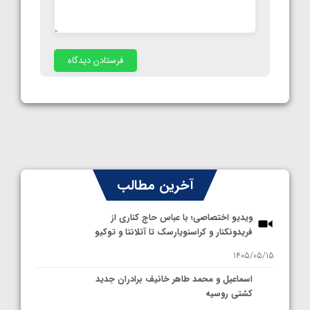
آخرین مطالب
ویدیو اختصاصی؛ با عباس حاج کناری از
فریدونکنار و کراسنویارسک تا آتلانتا و توکیو
1405/05/15
اسماعیل و محمد طاهر خانیف برادران جدید
کشتی روسیه