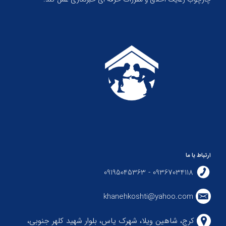
ارتباط با ما
09367034118 - 09195045363
khanehkoshti@yahoo.com
کرج، شاهین ویلا، شهرک یاس، بلوار شهید کلهر جنوبی،