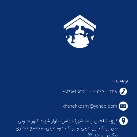
ارتباط با ما
09367034118 - 09195045363
khanehkoshti@yahoo.com
کرج، شاهین ویلا، شهرک یاس، بلوار شهید کلهر جنوبی،
بین پونک اول غربی و پونک دوم غربی، مجتمع تجاری
نیکان - واحد ۵۲