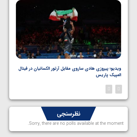
1405/05/06
بل
ویدیو؛ پیروزی هادی ساروی مقابل آرتور الکسانیان در فینال
ویدیو
المپیک پاریس
پاری
نظرسنجی
Sorry, there are no polls available at the moment.