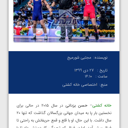
نویسنده:
مجتبی شورمیج
تاریخ :
27 دی 1399
ساعت :
۱۶:۱۰
منبع:
اختصاصی خانه کشتی
خانه کشتی
–
حسن یزدانی
در سال ۲۰۱۵ در حالی برای
نخستین بار پا به میدان جهانی بزرگسالان گذاشت که تنها ۲۰
سال داشت. با این حال، او با قلع و قمع حریفانش به راحتی تا
فینال پیش آمد، اما در فینال کم تجربگی کار دستش داد تا با