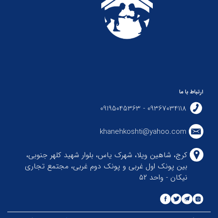
ارتباط با ما
09367034118 - 09195045363
khanehkoshti@yahoo.com
کرج، شاهین ویلا، شهرک یاس، بلوار شهید کلهر جنوبی،
بین پونک اول غربی و پونک دوم غربی، مجتمع تجاری
نیکان - واحد ۵۲