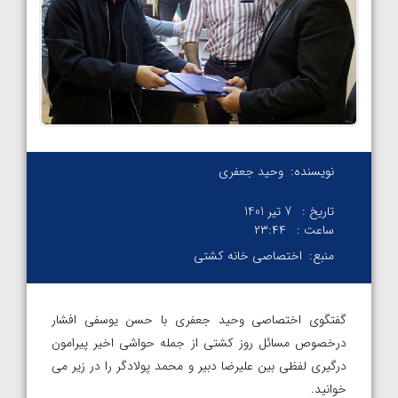
نویسنده:
وحید جعفری
تاریخ :
7 تیر 1401
ساعت :
۲۳:۴۴
منبع:
اختصاصی خانه کشتی
گفتگوی اختصاصی وحید جعفری با حسن یوسفی افشار
درخصوص مسائل روز کشتی از جمله حواشی اخیر پیرامون
درگیری لفظی بین علیرضا دبیر و محمد پولادگر را در زیر می
خوانید.