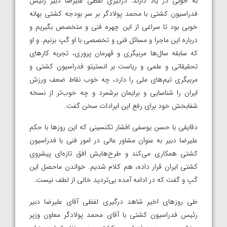
به خوبی در یاد دارند. درگیری لفظی علیرضا دبیر رئیس
فدراسیون کشتی با محمد پولادگر بر سر بودجه کشتی بهانه
خوبی بود تا سراغی از این چهره فنی و متخصص بگیریم و
درباره این ماجرا و مسائل فنی و تخصصی با او گپ بزنیم. و او
که سابقه سال‌ها مربیگری و قهرمان پروری، تجربه کارهای
تحقیقاتی و علمی و ریاست بر انستیتو فدراسیون کشتی و
مربیگری تیم‌های ملی را دارد، چه خوب نقاط ضعف ورزش
ایران را شناسایی و برایمان برشمرد و چه خوب‌تر از نسخه
شفابخش خود برای رفع این ایرادات سخن گفت.
دقایقی با حسن یوسفی افشار تکنسینی که این روزها با حکم
علیرضا دبیر به عنوان مشاور عالی در امور فنی با فدراسیون
کشتی همکاری می‌کند و طرح‌هایش افق تازه‌ای پیشروی
کشتی ایران قرار داده، هم کلام شدیم. خواندن ماحصل این
گپ و گفت که در ادامه آمده بی‌تردید خالی از لطف نیست.
طی روزهای اخیر شاهد درگیری لفظی آقای علیرضا دبیر
رئیس فدراسیون کشتی با آقای محمد پولادگر معاون وزیر