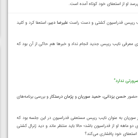
سد او از استعفای خود کوتاه آمده است.
ب رییس فدراسیون کشتی و دست راست
علیرضا دبیر
، استعفا کرد و کلید
 اقدامی برای معرفی نایب رییس جدید انجام نداد و خبرها هم حاکی از آن بود که
رورتی ندارد”
ا حضور
حسن یزدانی
،
حمید سوریان
و
پژمان درستکار
و بررسی برنامه‌های
ور سوریان به عنوان نایب رییس مستعفی فدراسیون در این جلسه بود که
ی دو ماهه او از فدراسیون باشد؛ حالا باید منتظر ماند و دید ژنرال کشتی
استعفای خود پافشاری می‌کند؟
ن از
ویدیو؛ صعود حسن یزدانی به فینال المپیک با برتری مقابل