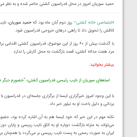
حمید سوریان امروز در محل فدراسیون کشتی حاضر شده و به نظر می‌ر
اختصاصی خانه کشتی
– روز دوم آبان ماه بود که
حمید سوریان
، نای
اتاقش را تحویل داد تا راهی درهای خروجی فدراسیون شود.
با گذشت بیش از ۶۰ روز از این موضوع، فدراسیون کشتی
مرد هفت مداله کشتی، قصد بازگشت به محل کارش را ندارد.
بیشتر بخوانید:
استعفای سوریان از نایب رئیسی فدراسیون کشتی؛ “حضورم دیگر ض
با این وجود امروز خبرگزاری ایسنا از برگزاری جلسه‌ای در فدراسیون ب
یزدانی و دلیل باخت او به تیلور‌ خبر داد.
نکته مهم در این خبر که خود ایسنا هم به آن اشاره کرده بود، حض
می‌تواند به منزله بازگشت دوباره او به اتاق نایب رییسی و پایان دور
ایران به صورت رسمی به پست نایب رییسی بر می‌گردد یا همچنان بر 
توسط امین میرزازاده
ویدیو؛ باخت امین کاویانی نژاد مقابل مالخاز آمویا