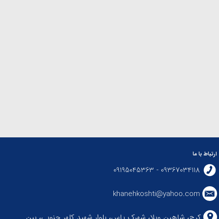
ارتباط با ما
09367034118 - 09195045363
khanehkoshti@yahoo.com
کرج، شاهین ویلا، شهرک یاس، بلوار شهید کلهر جنوبی، بین