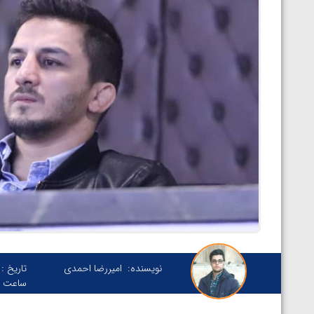
نویسنده:
امیررضا احمدی
تاریخ :
ساعت :