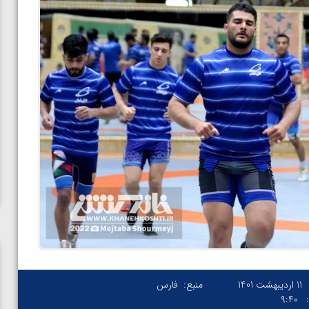
11 اردیبهشت 1401
منبع:
فارس
۹:۴۰