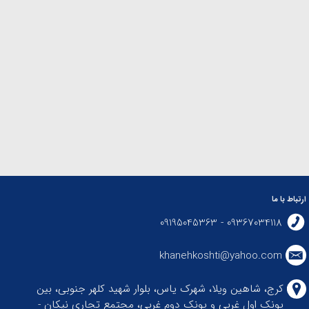
ارتباط با ما
09367034118 - 09195045363
khanehkoshti@yahoo.com
کرج، شاهین ویلا، شهرک یاس، بلوار شهید کلهر جنوبی، بین
پونک اول غربی و پونک دوم غربی، مجتمع تجاری نیکان -