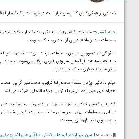
تعدادی از فرنگی‌کاران کشورمان قرار است در تورنمنت رنکینگ‌دار قز
خانه کشتی
– مسابقات کشتی آزاد و فرنگی رنکینگ‌دار خردادماه در قز
مسابقات بعد از ماه‌ها دوری از میادین محک بخورند.
به اینکه مسابقات قزاقستان سر وزن قانونی برگزار می‌شود، محمدهادی س
را در مسابقه دیگری محک خواهد زد.
میثم دلخانی، پژمان پشتام محمدرضا گرایی، محمدعلی گرایی، محمدها
همراه امین میرزازاده در مرحله نهایی چرخه انتخابی شرکت می‌کنند.
کادر فنی کشتی فرنگی با اعزام ملی‌پوشان کشورمان به تورنمنت‌های
آسیایی و مسابقات جهانی صربستان مشخص خواهد کرد. پیش از این ن
بنا به عنوان نایب‌قهرمانی رسیدند.
برچسب‌ها:
امین میرزازاده
,
تیم ملی کشتی فرنگی
,
علی اکبر یوسفی
,
توسط امین میرزازاده
ویدیو؛ باخت امین کاویانی نژاد مقابل مالخاز آمویا