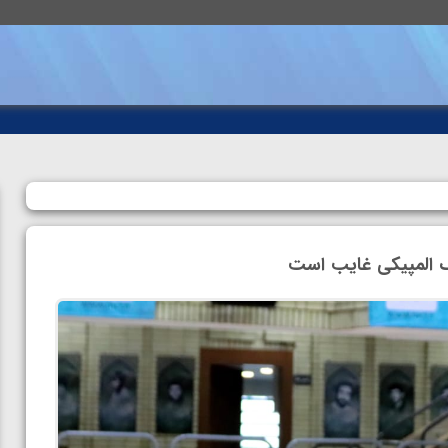
یک المپیکی غایب است