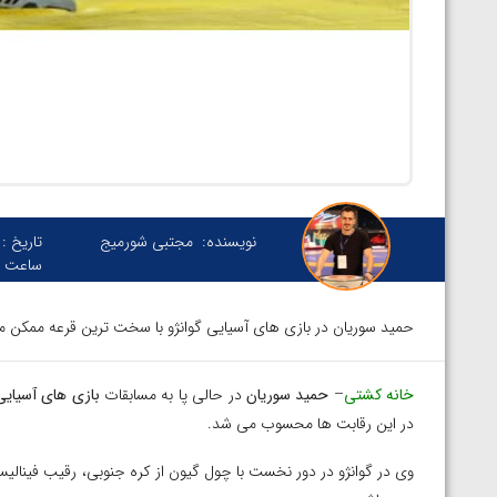
نویسنده:
مجتبی شورمیج
تاریخ :
ساعت :
حمید سوریان در بازی های آسیایی گوانژو با سخت ترین قرعه ممکن م
خانه کشتی
–
حمید سوریان
در حالی پا به مسابقات
بازی های آسیایی
در این رقابت ها محسوب می شد.
توسط امین میرزازاده
ویدیو؛ باخت امین کاویانی نژاد مقابل مالخاز آمویا