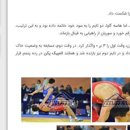
ناظم امینه
رگروهی، هاسه گاوا از ژاپن با سوریان به تساوی ۲-۲ رسید، اما هاسه گاوا، دو تایم را به سود خود خاتمه داده بود و به این ترتیب،
سوریان برای کسب مدال برنز در مصاف با مارات کاریشالوف از قزاقستان، وقت اول را ۳ بر ۰ واگذار کرد. در وقت دوم، مسابقه به وضعیت خاک
 و در تایم دوم نیز بازنده شد و همانند
المپیک پکن
در رده پنجم قرار