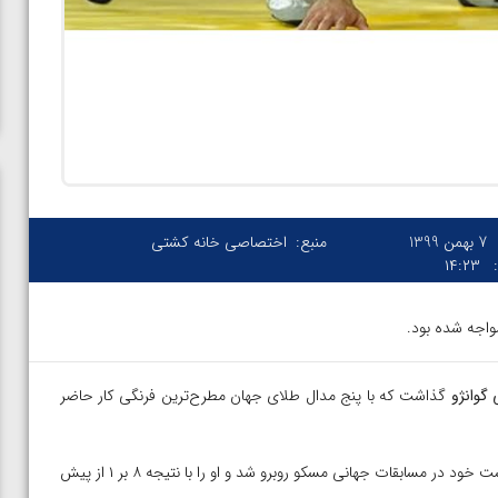
7 بهمن 1399
منبع:
اختصاصی خانه کشتی
۱۴:۲۳
واجه شده بود.
 گوانژو
گذاشت که با پنج مدال طلای جهان مطرح‌ترین فرنگی کار حاضر
وی در گوانژو در دور نخست با چول گیون از کره جنوبی، رقیب فینالیست خود در مسابقات جهانی مسکو روبرو شد و او را با نتیجه ۸ بر ۱ از پیش
ن از
ویدیو؛ صعود حسن یزدانی به فینال المپیک با برتری مقابل