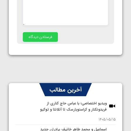
آخرین مطالب
ویدیو اختصاصی؛ با عباس حاج کناری از
فریدونکنار و کراسنویارسک تا آتلانتا و توکیو
1405/05/15
اسماعیل و محمد طاهر خانیف برادران جدید