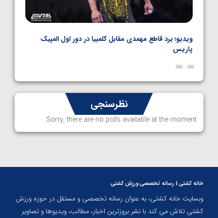
نال
ویدیو؛ برد قاطع مهمدی مقابل کلمبیا در دور اول المپیک
ویدیو
پاریس
نظرسنجی
Sorry, there are no polls available at the moment.
خانه کشتی | رسانه تخصصی ورزش کشتی
وبسایت خانه کشتی، به عنوان رسانه تخصصی و مستقل در حوزه ورزش
کشتی تلاش می کند با نشر بروزترین اخبار، مطالب، ویدیوها و تصاویر