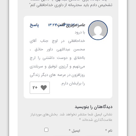
تشخیص دادم باید محترمانه از داوری خداحافظی کنم
”
عامر عزیزی
گفت:
پاسخ
۱۳۹۹-۱۲-۱۱ در ۱۳:۲۳
با درود
خداحافظی در اوج جناب آقای
محسن عبداللهی داور حاذق ،
بااخلاق و دوست داشتنی را ارج
می‌نهیم و آرزوی توفیق و سربلندی
روزافزون در عرصه های دیگر زندگی
را برایشان دارم.
+2
دیدگاهتان را بنویسید
نشانی ایمیل شما منتشر نخواهد شد.
بخش‌های موردنیاز
علامت‌گذاری شده‌اند
*
نام
*
ایمیل
*