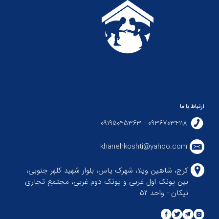
ارتباط با ما
09367034118 - 09195045363
khanehkoshti@yahoo.com
کرج، شاهین ویلا، شهرک یاس، بلوار شهید کلهر جنوبی،
بین پونک اول غربی و پونک دوم غربی، مجتمع تجاری
نیکان - واحد ۵۲