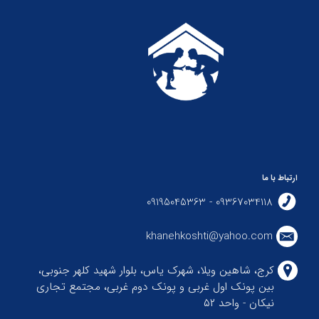
ارتباط با ما
09367034118 - 09195045363
khanehkoshti@yahoo.com
کرج، شاهین ویلا، شهرک یاس، بلوار شهید کلهر جنوبی،
بین پونک اول غربی و پونک دوم غربی، مجتمع تجاری
نیکان - واحد ۵۲