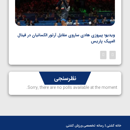
بل
ویدیو؛ پیروزی هادی ساروی مقابل آرتور الکسانیان در فینال
ویدیو
المپیک پاریس
پاری
نظرسنجی
Sorry, there are no polls available at the moment.
خانه کشتی | رسانه تخصصی ورزش کشتی