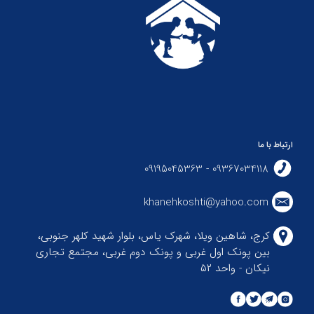
ارتباط با ما
09367034118 - 09195045363
khanehkoshti@yahoo.com
کرج، شاهین ویلا، شهرک یاس، بلوار شهید کلهر جنوبی،
بین پونک اول غربی و پونک دوم غربی، مجتمع تجاری
نیکان - واحد ۵۲