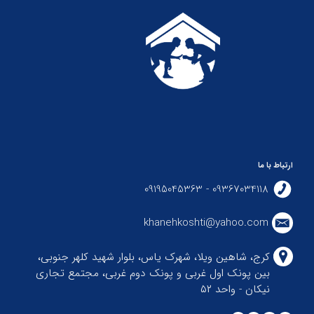
ارتباط با ما
09367034118 - 09195045363
khanehkoshti@yahoo.com
کرج، شاهین ویلا، شهرک یاس، بلوار شهید کلهر جنوبی،
بین پونک اول غربی و پونک دوم غربی، مجتمع تجاری
نیکان - واحد ۵۲