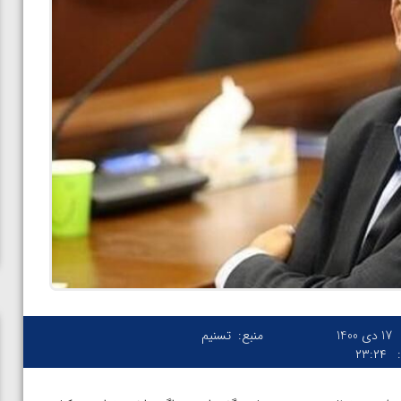
17 دی 1400
منبع:
تسنیم
۲۳:۲۴