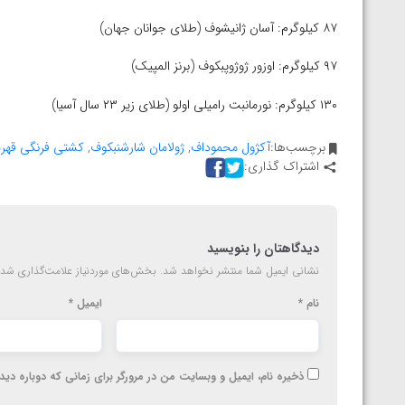
ارمنستان
۸۷ کیلوگرم: آسان ژانیشوف (طلای جوانان جهان)
۹۷ کیلوگرم: اوزور ژوژوپبکوف (برنز المپیک)
۱۳۰ کیلوگرم: نورمانبت رامیلی اولو (طلای زیر ۲۳ سال آسیا)
برچسب‌ها:
آکژول محموداف
,
ژولامان شارشنبکوف
,
کشتی فرنگی قهرم
اشتراک گذاری:
دیدگاهتان را بنویسید
نشانی ایمیل شما منتشر نخواهد شد.
بخش‌های موردنیاز علامت‌گذاری شده
نام
*
ایمیل
*
ذخیره نام، ایمیل و وبسایت من در مرورگر برای زمانی که دوباره دی