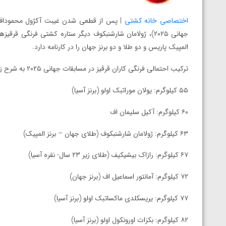
اختصاصی خانه کشتی
| پس از قطعی شدن غیبت آکژول محموداف، (
جهانی ۲۰۲۵)، ژولامان شارشنبکوف دیگر ستاره کشتی فرنگی ق
المپیک پاریس و دو طلا و دو برنز جهان را در کارنامه دارد.
ترکیب احتمالی فرنگی کاران قرقیز در مسابقات جهانی ۲۰۲۵ به شرح زیر است:
۵۵ کیلوگرم: یولان موراتبک اولو (برنز آسیا)
۶۰ کیلوگرم: آکیل سلیمان اف
۶۳ کیلوگرم: ژولامان شارشنبکوف (طلای جهان – برنز المپیک)
۶۷ کیلوگرم: رازاک بیشیکیف (طلای زیر ۲۳ سال- نقره آسیا)
۷۲ کیلوگرم: آمانتور اسماعیل اف (برنز جهان)
۷۷ کیلوگرم: یریسکلدی ماکساتبک اولو (برنز آسیا)
توسط امین میرزازاده
ویدیو؛ باخت امین کاویانی نژاد مقابل مالخاز آمویا
۸۲ کیلوگرم: بکزات اورونکول اولو (برنز آسیا)