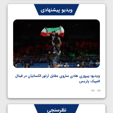
ایران چشم به راه چهار مدال در پنج وزن دوم
ویدیو پیشنهادی
کشتی فرنگی نوجوانان جهان
1405/05/06
بل
ویدیو؛ پیروزی هادی ساروی مقابل آرتور الکسانیان در فینال
ویدیو
المپیک پاریس
پاری
نظرسنجی