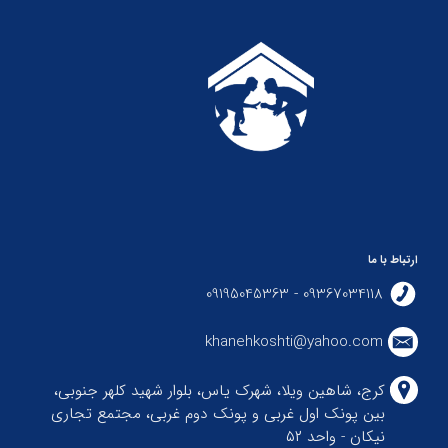
ارتباط با ما
09367034118 - 09195045363
khanehkoshti@yahoo.com
کرج، شاهین ویلا، شهرک یاس، بلوار شهید کلهر جنوبی،
بین پونک اول غربی و پونک دوم غربی، مجتمع تجاری
نیکان - واحد ۵۲