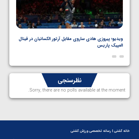
بل
ویدیو؛ پیروزی هادی ساروی مقابل آرتور الکسانیان در فینال
ویدیو
المپیک پاریس
پاری
نظرسنجی
Sorry, there are no polls available at the moment.
خانه کشتی | رسانه تخصصی ورزش کشتی