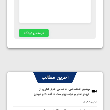
آخرین مطالب
ویدیو اختصاصی؛ با عباس حاج کناری از
فریدونکنار و کراسنویارسک تا آتلانتا و توکیو
1405/05/15