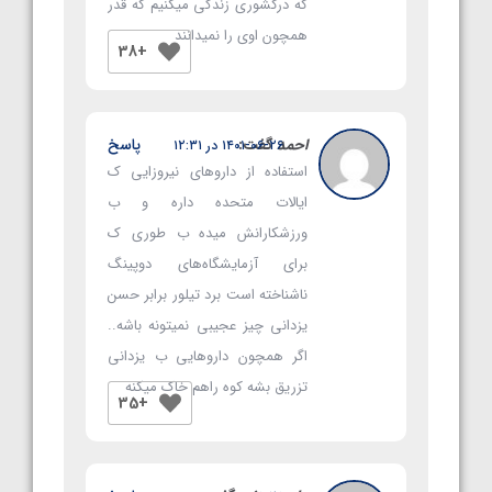
که درکشوری زندگی میکنیم که قدر
همچون اوی را نمیدانند
+38
احمد
گفت:
پاسخ
۱۴۰۱-۰۶-۲۶ در ۱۲:۳۱
استفاده از داروهای نیروزایی ک
ایالات متحده داره و ب
ورزشکارانش میده ب طوری ک
برای آزمایشگاه‌های دوپینگ
ناشناخته است برد تیلور برابر حسن
یزدانی چیز عجیبی نمیتونه باشه..
اگر همچون داروهایی ب یزدانی
تزریق بشه کوه راهم خاک میکنه
+35