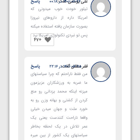
علی یوسفی
گفت:
پاسخ
۱۴۰۱-۰۶-۲۶ در ۰۰:۱۸
تیلور خودت خوب میدونی که
امریکا داره از داروهای نیروزا
بصورت سازمان یافته استفاده میکنه
پس تو نبردی تکنولوژی امریکا برد
+47
فقر مطلق
گفت:
پاسخ
۱۴۰۱-۰۶-۲۵ در ۲۲:۱۶
من فقط ناراحتم که چرا سیاستهای
ما ضربه به ورزشکاران عزیزمون
میزنه اینکه محمد یزدانی رو منع
کردن از کشتی و بهانه وزن رو به
خورد ملت و جهان میدن خیلی
واقعا ناراحت کنندست یعنی یک
عمر تلاش در یک لحظه بخاطر
سیاستهای یک کشور از بین میره