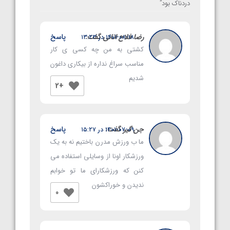
دردناک‌ بود
”
رضا فلاح اتانی
گفت:
پاسخ
۱۴۰۱-۰۸-۱۸ در ۱۳:۲۳
کشتی به من چه کسی ی کار
مناسب سراغ نداره از بیکاری داغون
شدیم
+2
جن گیر
گفت:
پاسخ
۱۴۰۱-۰۷-۰۹ در ۱۵:۲۷
ما ب ورزش مدرن باختیم نه به یک
ورزشکار اونا از وسایلی استفاده می
کنن که ورزشکارای ما تو خوابم
ندیدن و خوراکشون
0