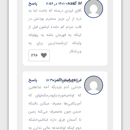
M
گفت:
پاسخ
۱۴۰۱-۰۶-۲۷ در ۱۱:۵۶
آقای ایزدی درسته که باخت اما یه
ذره از آن عزیز محترم بودنش در
قلب مردم کم نشده ایشون قبل از
اینکه یه قهرمان باشه یه پهلوانه
واینکه ارزشمندترین برای یه
ورزشکار
+29
فرزادپیرایش
گفت:
پاسخ
۱۴۰۱-۰۶-۲۶ در ۱۸:۳۰
خدایی آدم بایدبگه آخه غذاهایی
که اونامیخورندیاپودرمکملهای که
آمریکایی‌ها مصرف میکنن بااینکه
حسن جون مامصرف می‌کنه زمین
تا آسمان فرق داره ایناشیرخشکه
دوم اینکه اونادغدغه مالی ندارن یه