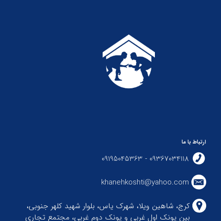
ارتباط با ما
09367034118 - 09195045363
khanehkoshti@yahoo.com
کرج، شاهین ویلا، شهرک یاس، بلوار شهید کلهر جنوبی،
بین پونک اول غربی و پونک دوم غربی، مجتمع تجاری