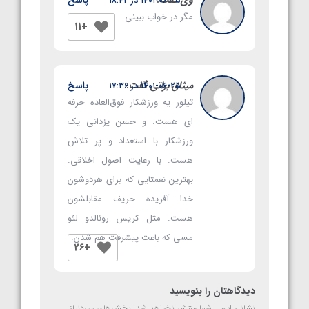
۱۴۰۱-۰۶-۲۵ در ۱۸:۴۲
مگر در خواب ببینی
+11
میثاق براتی
گفت:
پاسخ
۱۴۰۱-۰۶-۲۵ در ۱۷:۳۶
تیلور یه ورزشکار فوق‌العاده حرفه
ای هست. و حسن یزدانی یک
ورزشکار با استعداد و پر تلاش
هست. با رعایت اصول اخلاقی.
بهترین نعمتایی که برای هردوشون
خدا آفریده حریف مقابلشون
هست. مثل کریس رونالدو لئو
مسی که باعث پیشرفت هم شدن.
+26
دیدگاهتان را بنویسید
نشانی ایمیل شما منتشر نخواهد شد.
بخش‌های موردنیاز