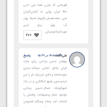
قهرمانی که بیارن همه چی دارن
حالا ایران پولی به کشتی‌گیران
نمی دهندهمش فکروام قسط پول
آب پول برق ازین
موردامیادتوسرش
+47
علی
گفت:
پاسخ
۱۴۰۱-۰۶-۲۶ در ۱۵:۳۹
پهلوان حسن یزدانی برای ملت
ایران یاداور تختی میباشد.مردی
خودساخته و دلاور.تمرینات او را من
دیدم.بدون هیچ امکاناتی و در یک
شهرکوچک شمال.حسن یزدانی
باوجود تمام پیشنهادات وطنش را
انتخاب کرد وماند وجنگید.افسوس