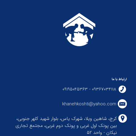
ارتباط با ما
09367034118 - 09195045363
khanehkoshti@yahoo.com
کرج، شاهین ویلا، شهرک یاس، بلوار شهید کلهر جنوبی،
بین پونک اول غربی و پونک دوم غربی، مجتمع تجاری
نیکان - واحد ۵۲