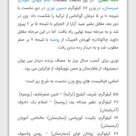
صربستان
، در وزن ۸۷ کیلوگرم
حسین نوری
در دور نخست با
نتیجه ۱۰ بر ۵ دوغان گوکتاس از ترکیه را شکست داد. وی در
دور بعد مقابل بشیر سید آزارا از الجزایر با نتیجه ۵ بر ۲ پیروز
شد و به مرحله نیمه نهایی راه یافت. اما در این مرحله مقابل
داوید چاکوتادزه قهرمان المپیک از
روسیه
با نتیجه ۷ بر صفر
مغلوب شد و به دیدار رده بندی رفت.
نوری برای کسب مدال برنز به مصاف برنده دیدار بین یوان
دیمیتروف از بلغارستان و سمن نوویکوف از اوکراین می رود.
اسامی فینالیست های پنج وزن نخست به شرح زیر است:
۵۵ کیلوگرم: شریف کیلیج (ترکیه) – امین صفرشایف (روسیه)
۶۷ کیلوگرم: نظیر عبداله یف (روسیه) – اسلام بک دادوف
(آذربایجان)
۷۲ کیلوگرم: بالینت کورپاسی (مجارستان)- مالخاس آمویان
(ارمنستان)
۷۷ کیلوگرم: زولتان لوای (مجارستان) – رومن ولاسوف