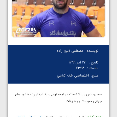
نویسنده:
مصطفی ذبیح زاده
تاریخ :
22 آذر 1399
ساعت :
۲۳:۱۶
منبع:
اختصاصی خانه کشتی
حسین نوری با شکست در نیمه نهایی، به دیدار رده بندی جام
جهانی صربستان راه یافت.
خانه کشتی
– در روز نخست مسابقات
جام چهانی انفرادی