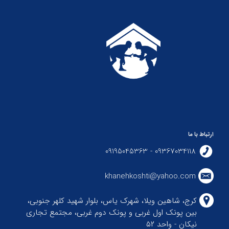
ارتباط با ما
09367034118 - 09195045363
khanehkoshti@yahoo.com
کرج، شاهین ویلا، شهرک یاس، بلوار شهید کلهر جنوبی،
بین پونک اول غربی و پونک دوم غربی، مجتمع تجاری
نیکان - واحد ۵۲