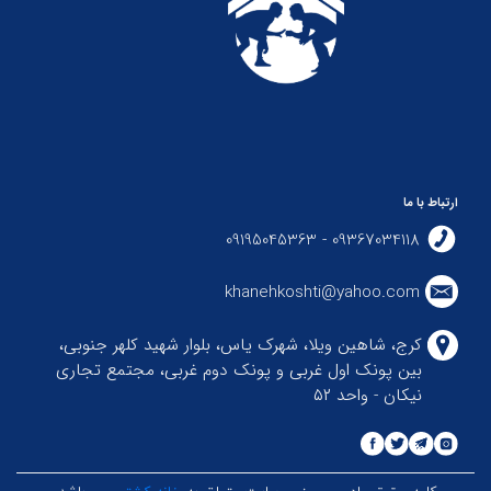
ارتباط با ما
09367034118 - 09195045363
khanehkoshti@yahoo.com
کرج، شاهین ویلا، شهرک یاس، بلوار شهید کلهر جنوبی،
بین پونک اول غربی و پونک دوم غربی، مجتمع تجاری
نیکان - واحد ۵۲