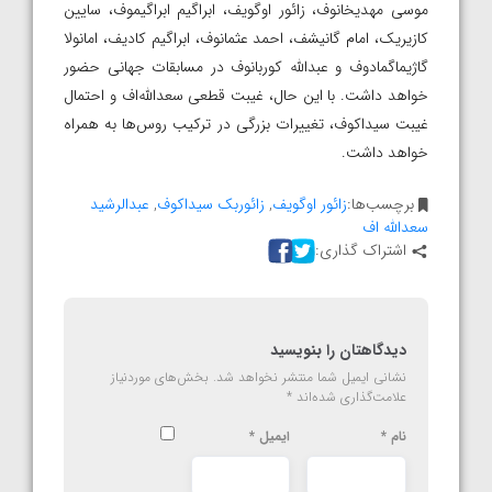
موسی مهدیخانوف، زائور اوگویف، ابراگیم ابراگیموف، سایین
کازیریک، امام گانیشف، احمد عثمانوف، ابراگیم کادیف، امانولا
گاژیماگمادوف و عبدالله کوربانوف در مسابقات جهانی حضور
خواهد داشت. با این حال، غیبت قطعی سعدالله‌اف و احتمال
غیبت سیداکوف، تغییرات بزرگی در ترکیب روس‌ها به همراه
خواهد داشت.
برچسب‌ها:
زائور اوگویف
,
زائوربک سیداکوف
,
عبدالرشید
سعدالله اف
اشتراک گذاری:
دیدگاهتان را بنویسید
نشانی ایمیل شما منتشر نخواهد شد.
بخش‌های موردنیاز
علامت‌گذاری شده‌اند
*
نام
*
ایمیل
*