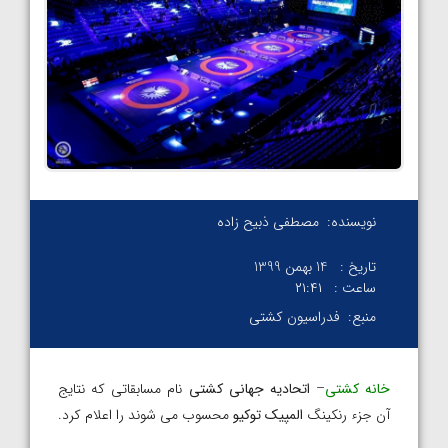
نویسنده:
مصطفی ذبیح زاده
تاریخ :
14 بهمن 1399
ساعت :
۲۱:۴۱
منبع:
فدراسیون کشتی
خانه کشتی
–
اتحادیه جهانی کشتی
نام مسابقاتی که نتایج
آن جزء رنکینگ
المپیک توکیو
محسوب می شوند را اعلام کرد.