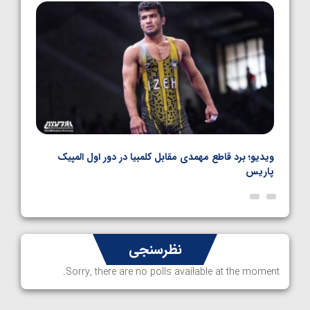
1405/05/06
نال
ویدیو؛ برد قاطع مهمدی مقابل کلمبیا در دور اول المپیک
ویدیو
پاریس
نظرسنجی
Sorry, there are no polls available at the moment.