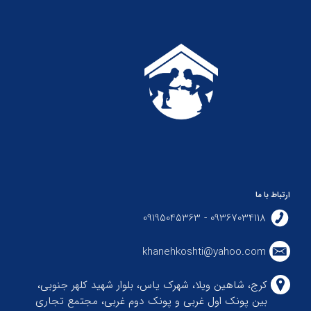
ارتباط با ما
09367034118 - 09195045363
khanehkoshti@yahoo.com
کرج، شاهین ویلا، شهرک یاس، بلوار شهید کلهر جنوبی،
بین پونک اول غربی و پونک دوم غربی، مجتمع تجاری