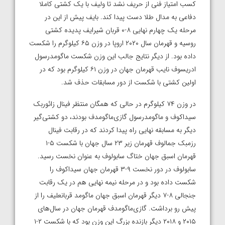
کسب امتیاز فنی از حریف نشد تا ولیف با یک کشتی کاملا
دفاعی به مدال طلا دست پیدا کند. بایف پیش از این در
مرحله یک چهارم نهایی ۸-۰ قربان شیرایف پدیده کشتی
روسیه و قهرمان سال ۲۰۲۰ اروپا در وزن ۶۵ کیلوگرم را شکست
داده بود. از دیگر نتایج جالب این وزن شکست ماگومدرسول
ادریسوف نایب قهرمان جهان در وزن ۶۱ کیلوگرم بود که در
اولین کشتی با شکست از دور مسابقات حذف شد.
در وزن ۷۴ کیلوگرم در حالی که همگان منتظر فینال زائوربک
سیداکوف و ماگومدرسول گازی‌ماگومدف بودند، دو کشتی‌گیر
دیگر به مسابقه نهایی راه پیدا کردند که در رقابت فینال
رزمبک جمالوف قهرمان زیر ۲۳ سال جهان با شکست ۵-۱
قهرمان اسبق جهان ختاگ سابولوف به عنوان نخست رسید.
سابولوف در دور نخست ۹-۳ قهرمان جهان سیداکوف را
شکست داده بود و در مرحله نیمه نهایی هم در یک رقابت
جنجالی ۸-۷ دیگر قهرمان اسبق جهان ماگومد قربانعلیف را از
پیش رو برداشت. گازی‌ماگومدف قهرمان جهان در سال‌های
۲۰۱۵ و ۲۰۱۸ دیگر بازنده بزرگ این وزن بود که با شکست ۲-۱