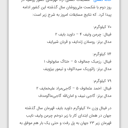
روز دوم با شکست ملی‌پوشان سال گذشته این کشور ادامه
پیدا کرد. که نتایج مسابقات امروز به شرح زیر است:
۷۰ کیلوگرم:
فینال: چرمن ولیف ۴ – داوید بایف ۲
مدال برنز: روسلان ژندایف و قربان شیرایف
۷۴ کیلوگرم:
فینال: رزمبک جمالوف ۵ – ختاگ سابولوف ۱
مدال برنز: زائوربک سیداکوف و تیمور بیژویف
۷۹ کیلوگرم:
فینال: اخمد عثمانوف ۵ – گاجی‌مراد علیخمایف ۲
مدال برنز: گاجی نبیف و امان‌الله گاجی‌ماگومدف
در فینال وزن ۷۰ کیلوگرم داوید بایف قهرمان سال گذشته
جهان در همان ابتدای کار با زیر دوخم چرمن ولیف نایب
قهرمان زیر ۲۳ جهان به پل رفت و حتی یک بار هم موفق به