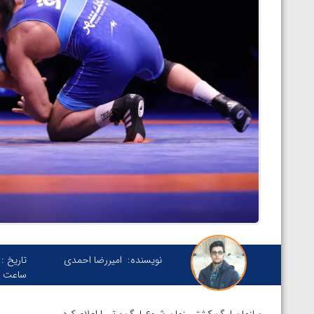
نویسنده:
امیررضا احمدی
تاریخ :
ساعت :