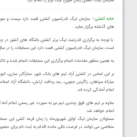
سازمان لیگ کشتی زمان شروع لیگ برتر را اعلام کرد.
خانه کشتی
– سازمان لیگ فدراسیون کشتی قصد دارد بیست و سومین 
های گذشته برگزار نماید.
با توجه به برگزاری قدرتمند لیگ برتر کشتی باشگاه های کشور در چ
است، سازمان لیگ فدراسیون کشتی قصد دارد این مسابقات را در سال ج
به همین منظور مقدمات انجام برگزاری این مسابقات انجام شده و تاکنون ۹ تیم برای شرکت در لیگ برتر سال ۱۴۰۲ اعلام آمادگی کرد
بر این اساس در کشتی آزاد تیم های بانک شهر، ستارگان ساری، انبو
مبارکه سپاهان، زاگرس جنوبی، رعد پدافند ارتش، دانشگاه آزاد اسلا
اعلام آمادگی کرده اند.
علاوه بر تیم های فوق چندین تیم نیز به صورت غیر رسمی اعلام آماد
اعلام خواهد شد.
مسئولان سازمان لیگ اوایل شهریورماه را زمان قرعه کشی این مسابقا
متقاضی می توانند در فرصت باقی مانده اقدام به ثبت نام برای حضور 
توسط امین میرزازاده
ویدیو؛ باخت امین کاویانی نژاد مقابل مالخاز آمویا