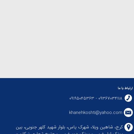
ارتباط با ما
09367034118 - 09195045363
khanehkoshti@yahoo.com
کرج، شاهین ویلا، شهرک یاس، بلوار شهید کلهر جنوبی، بین