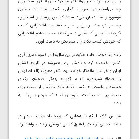
رسول اجرا کرد و خیلی‌ها فکر می‌کردند آن‌ها قرار است روی
چه بی‌استعدادی سرمایه گذاری کنند. اما سید جعفری
موسوی و محمدخان می‌دانستند که این پوست و استخوان،
چه جواهریست. رسول و امیر بعدها چه افتخاراتی کسب
نکردند، تا جایی که خیلی‌ها می‌گفتند محمد خادم افتخاراتی
که خودش کسب نکرد را با پسرانش به دست آورد.
زنده یاد محمد خادم علاوه بر این سال‌ها در کسوت مربی‌گری
کشتی خدمت کرد و نامش برای همیشه در تاریخ کشتی
ایران و‌ خراسان ماندگار خواهد بود. شعر معروف ژاله اصفهانی
را احتمالا شنیده‌ایم که می‌گوید:« زندگی صحنه‌ی یکتای
هنرمندی ماست، هر کسی نغمه خود خوانَد و از صحنه رود،
صحنه پیوسته بجاست، خرم آن نغمه که مردم بسپارند به
یاد.»
مخلص کلام اینکه نغمه‌هایی که زنده ‌یاد محمد خادم در
تشک کشتی نواخت را هیچ کشتی دوستی از یاد نخواهد برد.
برچسب‌ها:
امیررضا خادم
,
حاج محمد خادم
,
رسول خادم
,