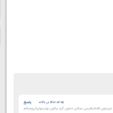
ناظم امینه
پاسخ
۱۴۰۱-۰۶-۱۵ در ۰۱:۴۰
عزیزمون افتخارافرینی میکنن دمتون گرم براتون بهترینهاروآرزومیکنم