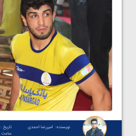
نویسنده:
امیررضا احمدی
تاریخ :
ساعت :