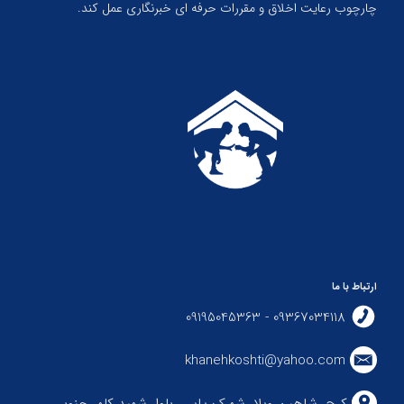
چارچوب رعایت اخلاق و مقررات حرفه ای خبرنگاری عمل کند.
ارتباط با ما
09367034118 - 09195045363
khanehkoshti@yahoo.com
کرج، شاهین ویلا، شهرک یاس، بلوار شهید کلهر جنوبی،