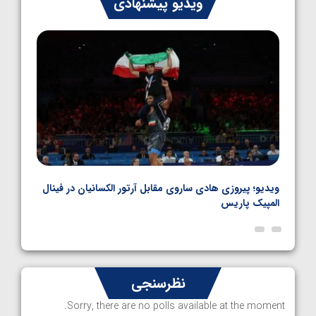
ویدیو پیشنهادی
کشتی فرنگی نوجوانان جهان
1405/05/06
بل
ویدیو؛ پیروزی هادی ساروی مقابل آرتور الکسانیان در فینال
ویدیو
المپیک پاریس
پاری
نظرسنجی
Sorry, there are no polls available at the moment.