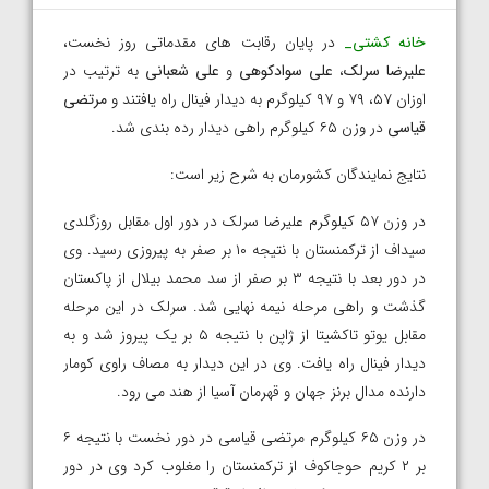
خانه کشتی_
در پایان رقابت های مقدماتی روز نخست،
علیرضا سرلک
،
علی سوادکوهی
و
علی شعبانی
به ترتیب در
اوزان ۵۷، ۷۹ و ۹۷ کیلوگرم به دیدار فینال راه یافتند و
مرتضی
قیاسی
در وزن ۶۵ کیلوگرم راهی دیدار رده بندی شد.
نتایج نمایندگان کشورمان به شرح زیر است:
در وزن ۵۷ کیلوگرم علیرضا سرلک در دور اول مقابل روزگلدی
سیداف از ترکمنستان با نتیجه ۱۰ بر صفر به پیروزی رسید. وی
در دور بعد با نتیجه ۳ بر صفر از سد محمد بیلال از پاکستان
گذشت و راهی مرحله نیمه نهایی شد. سرلک در این مرحله
مقابل یوتو تاکشیتا از ژاپن با نتیجه ۵ بر یک پیروز شد و به
دیدار فینال راه یافت. وی در این دیدار به مصاف راوی کومار
دارنده مدال برنز جهان و قهرمان آسیا از هند می رود.
در وزن ۶۵ کیلوگرم مرتضی قیاسی در دور نخست با نتیجه ۶
بر ۲ کریم حوجاکوف از ترکمنستان را مغلوب کرد وی در دور