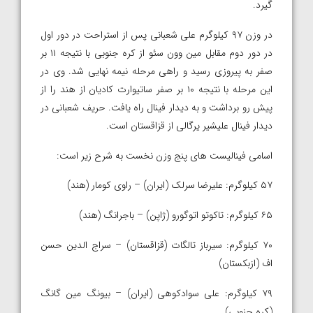
گیرد.
در وزن ۹۷ کیلوگرم علی شعبانی پس از استراحت در دور اول
در دور دوم مقابل مین وون سئو از کره جنوبی با نتیجه ۱۱ بر
صفر به پیروزی رسید و راهی مرحله نیمه نهایی شد. وی در
این مرحله با نتیجه ۱۰ بر صفر ساتیوارت کادیان از هند را از
پیش رو برداشت و به دیدار فینال راه یافت. حریف شعبانی در
دیدار فینال علیشیر یرگالی از قزاقستان است.
اسامی فینالیست های پنج وزن نخست به شرح زیر است:
۵۷ کیلوگرم: علیرضا سرلک (ایران) – راوی کومار (هند)
۶۵ کیلوگرم: تاکوتو اتوگورو (ژاپن) – باجرانگ (هند)
۷۰ کیلوگرم: سیرباز تالگات (قزاقستان) – سراج الدین حسن
اف (ازبکستان)
۷۹ کیلوگرم: علی سوادکوهی (ایران) – بیونگ مین گانگ
(کره جنوبی)