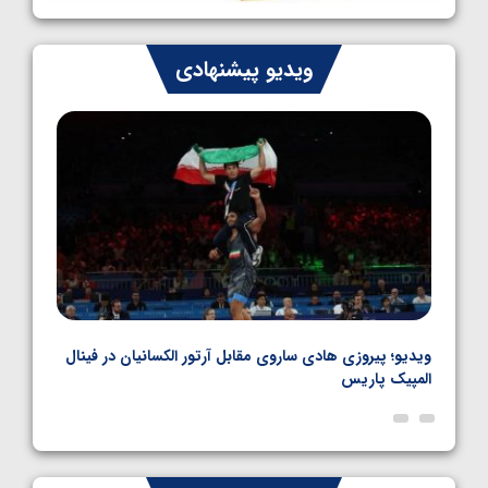
1405/05/07
ایران چشم به راه چهار مدال در پنج وزن دوم
ویدیو پیشنهادی
کشتی فرنگی نوجوانان جهان
1405/05/06
بل
ویدیو؛ پیروزی هادی ساروی مقابل آرتور الکسانیان در فینال
ویدیو
المپیک پاریس
پاری