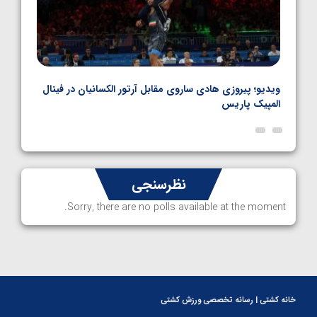
بل
ویدیو؛ پیروزی هادی ساروی مقابل آرتور الکسانیان در فینال
ویدیو
المپیک پاریس
پاری
نظرسنجی
Sorry, there are no polls available at the moment.
خانه کشتی | رسانه تخصصی ورزش کشتی