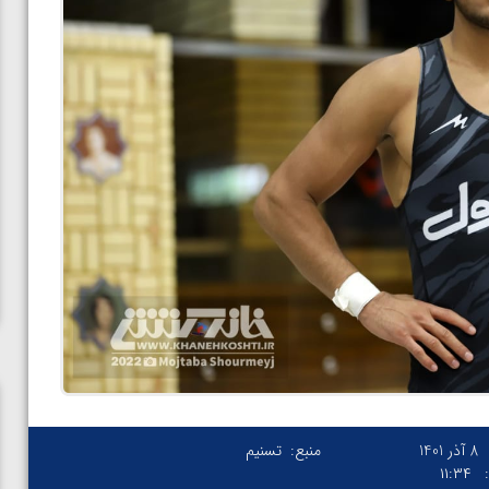
8 آذر 1401
منبع:
تسنیم
۱۱:۳۴