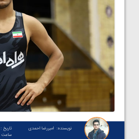
نویسنده:
امیررضا احمدی
تاریخ :
ساعت :