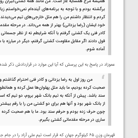
همیشه مرغ همسایه غاز است. من مانند همه کشتی‌گیران روس
ارمنستان
برگشته بودم و با توجه به برنامه‌های آینده‌ام نمی‌خواستم زی
کردم و انتظار داشتم من را هم مثل خارجی‌های تیم می‌دیدند. 
خود ایشان (رضا یزدانی) بهتر از همه می‌داند. در مرحله مقدم
کادر فنی یک کشتی گرفتم با آنکه شرایطم نه از نظر جسمانی و
قول دادند اگر مقابل مقاومت کشتی گرفتم، دیگر در مبارزه با س
آماده شوم.
عموزاد در پاسخ به این پرسش که آیا این موارد در قراردادش ذکر شده
من روز اول به رضا یزدانی و کادر فنی احترام گذاشتم و
صحبت کرده بودیم، ما باید مثل پهلوان‌ها عمل کرده و همانطور
سند باشد. پیش از آنکه به تیم بانک شهر بروم، دو تیم که اسم
از بانک شهر بود و آنها هم برای دو کشتی من را با رقم بیشتری
چون حرف زده بودم و حرفم سند بود. ما با هم صحبت کرده بود
ساری در مرحله مقدماتی کشتی بگیرم.
قهرمان وزن ۶۵ کیلوگرم جهان که قرار است تیم ملی آزاد را در جام جهانی آمریکا همراهی کند، تصریح کرد: