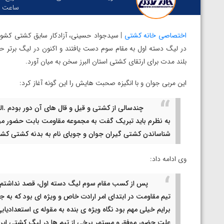
ساعت :
اختصاصی خانه کشتی
| سیدجواد حسینی، آزادکار سابق کشتی کشور و
در لیگ دسته اول به مقام سوم دست یافتند و اکنون در لیگ برتر ح
بلند مدت برای ارتقای کشتی استان البرز سخن به میان آورد.
این مربی جوان و با انگیزه صحبت هایش را این گونه آغاز کرد:
چندسالی از کشتی و قیل و قال های آن دور بودم .ال
به نظرم باید تبریک گفت به مجموعه مقاومت بابت حضور مو
شناساندن کشتی گیران جوان و جویای نام به بدنه کشتی کشو
وی ادامه داد:
پس از کسب مقام سوم لیگ دسته اول، قصد نداشتم این
تیم مقاومت در ابتدای امر ارادت خاص و ویژه ای بود که به 
برایم خیلی مهم بود نگاه ویژه ی بنده به مقوله ی استعدادیاب
توسط امین میرزازاده
ویدیو؛ باخت امین کاویانی نژاد مقابل مالخاز آمویا
علت حضور موفق و مستمر برخی از تیم ها در لیگ کشتی ایران