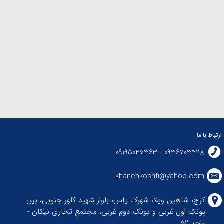
ارتباط با ما
09367034118 - 09195045363
khanehkoshti@yahoo.com
کرج، شاهین ویلا، شهرک یاس، بلوار شهید کلهر جنوبی، بین
پونک اول غربی و پونک دوم غربی، مجتمع تجاری نیکان -
واحد ۵۲