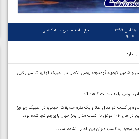
18 آبان 1399
منبع:
اختصاصی خانه کشتی
۹:۲۴
یی دارد.
لاصل و شامیل کودیاماگومدوف روسی الاصل در المپیک توکیو شانس بالایی
ناس روسی را به خدمت گرفته اند.
لاوه بر کسب دو مدال طلا و یک نقره مسابقات جهانی، در المپیک ریو نیز
چم کوبا شده بود.
در فینال
ویدیو؛ برد قاطع مهمدی مقابل کلمبیا در دور اول المپیک