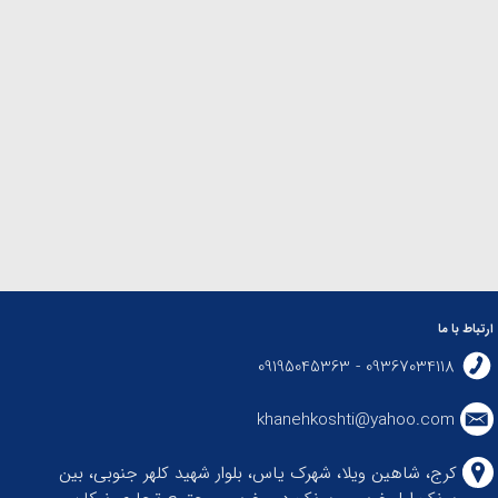
ارتباط با ما
09367034118 - 09195045363
khanehkoshti@yahoo.com
کرج، شاهین ویلا، شهرک یاس، بلوار شهید کلهر جنوبی، بین