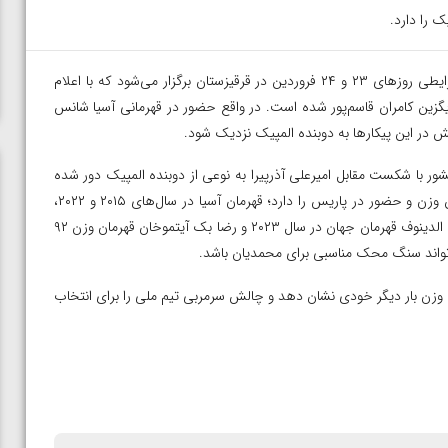
 را دارد.
– رقابت های کشتی آزاد قهرمانی آسیا در شرایطی روزهای ۲۳ و ۲۴ فروردین در قرقیزستان برگزار می‌شود که با اعلام
ه، محمدحسین محمدیان در وزن ۹۷ کیلوگرم جایگزین کامران قاسم‌پور شده است. در واقع حضور در قهرمانی آسیا شانس
 در این پیکارها به دوبنده المپیک نزدیک شود.
ینال مسابقات قهرمانی کشور با شکست مقابل امیرعلی آذرپیرا به نوعی از دوبنده المپیک‌ دور شده
بود، با حضور در مسابقات قهرمانی آسیا شانس بازگشت به چرخه این وزن و حضور در پاریس را دارد؛ قهرمان آسیا در سال‌های ۲۰۱۵ و ۲۰۲۲،
حالا در شرایطی در آسیا کشتی می‌گیرد که در این مسابقات احمد تاج الدینوف قهرمان جهان در سال ۲۰۲۳ و رضا بک‌ آیتموخان قهرمان وزن ۹۲
تواند سنگ محک مناسبی برای محمدیان باشد.
ن وزن بار دیگر خودی نشان دهد و چالش سرمربی تیم ملی را برای انتخاب
ن از
ویدیو؛ صعود حسن یزدانی به فینال المپیک با برتری مقابل