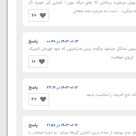
احتمال بردن تاج الدینوف رو داره …چون بدنش بهش میخوره برعکس ۹۷ های دیگه مون ! کشتی گیر خوبیه اگر
 میگیره … دست به خرخره نشه باهاش
+4
پاسخ
۱۴۰۳-۰۱-۱۳ در ۰۰:۴۸
فدراسیون مشگل میشود.چگونه ریس فدراسیون که خود قهرمان المپیک
 .ارزوی موفقیت
+1
پاسخ
۱۴۰۳-۰۱-۱۲ در ۲۳:۱۴
واند تاج الدینف را شکست بدهد.
+3
پاسخ
۱۴۰۳-۰۱-۱۲ در ۲۱:۵۸
 عدم روحیه از ساده ترین کشتی گیرها میبازد. یه دوره اسنایدر را