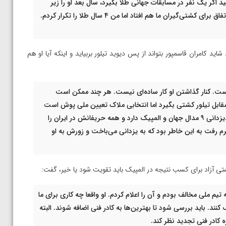
را ۱۸ بر ۲ بردم. خودتان می‌دانید اگر یک نفر در مسابقات جهانی طلا بگیرد، سال بعد او را زیر
نظر می‌گیرند و تکرار طلا خیلی سخت می‌شود کما اینکه این اتفاق برای کشتی‌گیران ما هم افتاد اما من ۴ سال طلا را تکرار کردم.
 شاید کامران قاسمپور بتواند از پس دیوید تیلور بربیاید و اینکه آیا او هم
کیلوگرم ما در ایران است. کنار گذاشتن او کار ساده‌ای نیست. هر چند ممکن است
نی مقابل تیلور کشتی بگیرد اما انتخابی ملاک تعیین ملی پوش است
که کامران طی سال‌های گذشته چند بار به یزدانی باخته است.یزدانی ۹ مدال جهان و المپیک دارد و همه حریفانش در ایران را
کست می‌دهد. اگر کامران هم به وزن ۹۲ کیلوگرم رفت به این خاطر بود که به یزدانی می‌باخت و زورش به او
تی آزاد برای کسب نتیجه در المپیک باید تقویت شود یا خیر، گفت:
یم ملی مخالف بودم و آن را اعلام کردم. او واقعا چه کاری برای ما
 کنند. باید بررسی شود تا بهترین‌ها به کادر فنی اضافه شوند. البته
کادر فنی تجدید نظر کند.