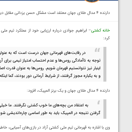
دارنده ۴ مدال طلای جهان معتقد است مشکل حسن یزدانی مقابل دیوید تیلور، به مسائل روحی و روانی بر می گردد تا آمادگی جسمانی.
خانه کشتی
– ابراهیم جوادی درباره ارزیابی خود از عملکرد تیم ملی
کرد:
در رقابت‌های قهرمانی جهان درست است که به عنوان نا
توجه به ناآمادگی روس‌ها و عدم احتساب امتیاز تیمی برای آن‌
اینبار نیز نتوانستیم قهرمان شویم. روس‌ها به عنوان قدرت 
و به یکباره مجوز گرفتند، از شرایط آرمانی دور بودند، کما ای
دارنده ۴ مدال طلای جهان و یک برنز المپیک، افزود:
به اعتقاد من بچه‌های ما خوب کشتی نگرفتند. ما خیلی ب
گرفتن نتیجه در المپیک باید به طور اساسی چاره‌اندیشی شود
وی با اشاره به قهرمانی تیم ملی کشتی آزاد در بازی‌های آسیایی، خاطر
توسط امین میرزازاده
ویدیو؛ باخت امین کاویانی نژاد مقابل مالخاز آمویا