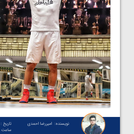
نویسنده:
امیررضا احمدی
تاریخ :
ساعت :