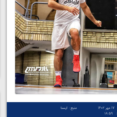
17 مهر 1402
منبع:
ایسنا
۱۸:۵۹